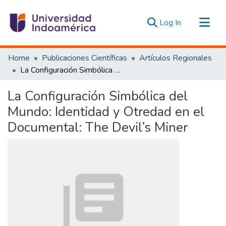
(current)
Log In
Communities & Collections
Home
Publicaciones Científicas
Artículos Regionales
All of DSpace
La Configuración Simbólica del Mundo: Identidad y Otredad en el Documental: The Devil’s Miner
Statistics
La Configuración Simbólica del
Estadísticas Externas
Mundo: Identidad y Otredad en el
Documental: The Devil’s Miner