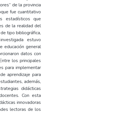
res” de la provincia
oque fue cuantitativo
s estadísticos que
es de la realidad del
e tipo bibliográfica,
investigada estuvo
e educación general
orcionaron datos con
Entre los principales
tes para implementar
 de aprendizaje para
 estudiantes, además,
rategias didácticas
docentes. Con esta
dácticas innovadoras
ades lectoras de los