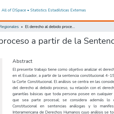
All of DSpace
Statistics
Estadísticas Externas
 Regionales
El derecho al debido proceso a partir de la Sentencia Constitucional 4-19-EP/21
proceso a partir de la Sentenc
Abstract
El presente trabajo tiene como objetivo analizar el dere
en el Ecuador, a partir de la sentencia constitucional 4-
la Corte Constitucional. El análisis se centra en las consi
del derecho al debido proceso, su relación con el derech
garantías básicas que toda persona posee en cualquier
que sea parte procesal; se considera además lo d
Constitucional en sentencias análogas y lo manife
Interamericana de Derechos Humanos cuyo análisis se to