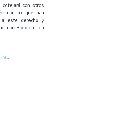
a cotejará con otros
bién con lo que han
ia a este derecho y
o que corresponda con
w/480