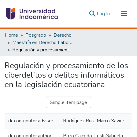
(current)
Log In
Communities & Collections
Home
Posgrado
Derecho
All of DSpace
Maestría en Derecho Laboral y Seguridad Social
Regulación y procesamiento de los ciberdelitos o delitos informáticos en la legislación ecuatoriana
Statistics
Estadísticas Externas
Regulación y procesamiento de los
ciberdelitos o delitos informáticos
en la legislación ecuatoriana
Simple item page
dc.contributor.advisor
Rodríguez Ruiz, Marco Xavier
dc.contributor.author
Pozo Caicedo, Lesli Gabriela