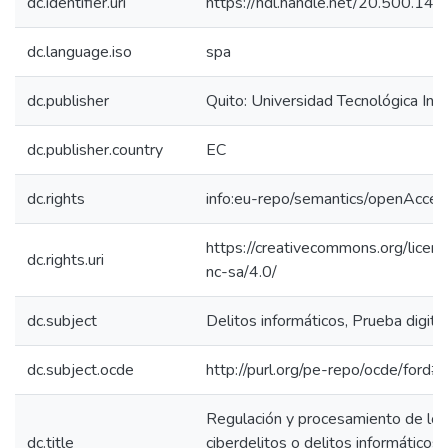
dc.identifier.uri
https://hdl.handle.net/20.500.1
dc.language.iso
spa
dc.publisher
Quito: Universidad Tecnológica In
dc.publisher.country
EC
dc.rights
info:eu-repo/semantics/openAcces
https://creativecommons.org/licen
dc.rights.uri
nc-sa/4.0/
dc.subject
Delitos informáticos, Prueba digital
dc.subject.ocde
http://purl.org/pe-repo/ocde/ford#
Regulación y procesamiento de los
dc.title
ciberdelitos o delitos informáticos 