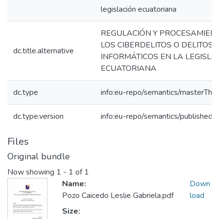
legislación ecuatoriana
REGULACIÓN Y PROCESAMIEN
LOS CIBERDELITOS O DELITOS
dc.title.alternative
INFORMÁTICOS EN LA LEGISLA
ECUATORIANA
dc.type
info:eu-repo/semantics/masterThes
dc.type.version
info:eu-repo/semantics/publishedV
Files
Original bundle
Now showing
1 - 1 of 1
Name:
Down
Pozo Caicedo Leslie Gabriela.pdf
load
Size: