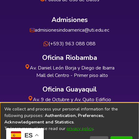
Admisiones
admisionesindoamerica@uti.edu.ec
(+593) 963 088 088
Oficina Riobamba
Av. Daniel León Borja y Diego de Ibarra
Mall del Centro - Primer piso alto
Oficina Guayaquil
Av. 9 de Octubre y Av. Quito Edificio
INDUAUTO - Planta baja
We collect and process your personal information for the
following purposes:
Authentication, Preferences,
Acknowledgement and Statistics
.
To learn more, please read our
privacy policy
.
ES
Soporte Técnico
Bibliolatino.com