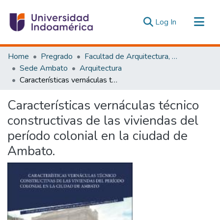
(current)
Log In
Communities & Collections
Home
Pregrado
Facultad de Arquitectura, Artes y Diseño
All of DSpace
Sede Ambato
Arquitectura
Características vernáculas técnico constructivas de las viviendas del período colonial en la ciudad de Ambato.
Statistics
Estadísticas Externas
Características vernáculas técnico
constructivas de las viviendas del
período colonial en la ciudad de
Ambato.