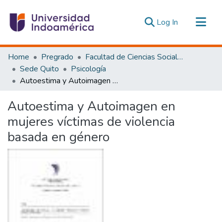
(current)
Log In
Communities & Collections
Home
Pregrado
Facultad de Ciencias Sociales y Humanas
All of DSpace
Sede Quito
Psicología
Autoestima y Autoimagen en mujeres víctimas de violencia basada en género
Statistics
Estadísticas Externas
Autoestima y Autoimagen en
mujeres víctimas de violencia
basada en género