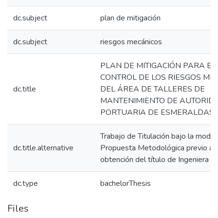
dc.subject
plan de mitigación
dc.subject
riesgos mecánicos
PLAN DE MITIGACIÓN PARA EL
CONTROL DE LOS RIESGOS ME
dc.title
DEL ÁREA DE TALLERES DE
MANTENIMIENTO DE AUTORID
PORTUARIA DE ESMERALDAS
Trabajo de Titulación bajo la modal
dc.title.alternative
Propuesta Metodológica previo a l
obtención del título de Ingeniera In
dc.type
bachelorThesis
Files