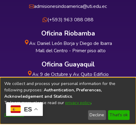
admisionesindoamerica@uti.edu.ec
(+593) 963 088 088
Oficina Riobamba
Av. Daniel León Borja y Diego de Ibarra
Mall del Centro - Primer piso alto
Oficina Guayaquil
Av. 9 de Octubre y Av. Quito Edificio
INDUAUTO - Planta baja
We collect and process your personal information for the
following purposes:
Authentication, Preferences,
Acknowledgement and Statistics
.
To learn more, please read our
privacy policy
.
ES
Soporte Técnico
Bibliolatino.com
Customize
Decline
That's ok