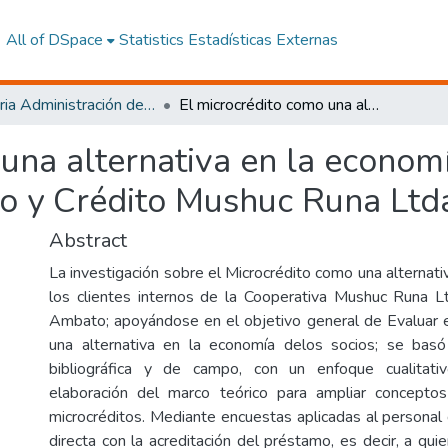
All of DSpace
Statistics
Estadísticas Externas
Maestria Administración de las Organizaciones de la Economía Social y Solidaria
El microcrédito como una alternativa en la economía de los socios de la Cooperativa de Ahorro y Crédito Mushuc Runa Ltda.
una alternativa en la economí
o y Crédito Mushuc Runa Ltd
Abstract
La investigación sobre el Microcrédito como una alternat
los clientes internos de la Cooperativa Mushuc Runa L
Ambato; apoyándose en el objetivo general de Evaluar 
una alternativa en la economía delos socios; se bas
bibliográfica y de campo, con un enfoque cualitativ
elaboración del marco teórico para ampliar concept
microcréditos. Mediante encuestas aplicadas al personal 
directa con la acreditación del préstamo, es decir, a qu