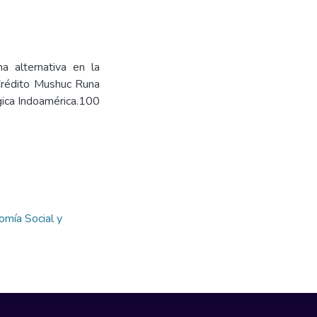
a alternativa en la
Crédito Mushuc Runa
gica Indoamérica.100
omía Social y