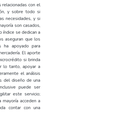
 relacionadas con el
ión, y sobre todo si
las necesidades, y si
mayoría son casados,
 índice se dedican a
ios aseguran que los
les ha apoyado para
mercadería. El aporte
icrocrédito si brinda
r lo tanto, apoyar a
eramente el análisis
és del diseño de una
inclusive puede ser
ilitar este servicio;
la mayoría acceden a
uda contar con una