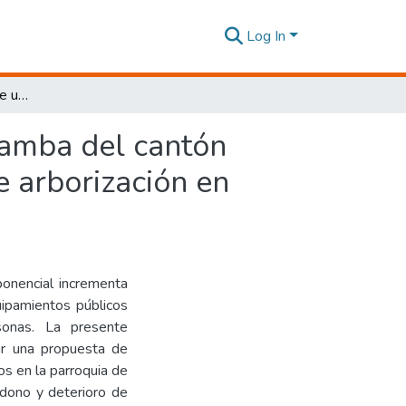
Log In
Estado actual del paisaje urbano de la parroquia Izamba del cantón Ambato: identificación, caracterización y criterios de arborización en espacios públicos.
Izamba del cantón
de arborización en
onencial incrementa
ipamientos públicos
onas. La presente
lar una propuesta de
s en la parroquia de
dono y deterioro de