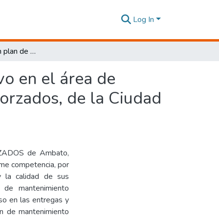
Log In
Elaboración de un plan de mantenimiento preventivo en el área de pulido en La Empresa Fiber and Glass plásticos reforzados, de la Ciudad de Ambato, en el año 2019-2020.
o en el área de
forzados, de la Ciudad
ZADOS de Ambato,
rme competencia, por
 la calidad de sus
 de mantenimiento
so en las entregas y
an de mantenimiento