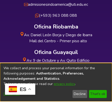
admisionesindoamerica@uti.edu.ec
(+593) 963 088 088
Oficina Riobamba
Av. Daniel León Borja y Diego de Ibarra
Mall del Centro - Primer piso alto
Oficina Guayaquil
Av. 9 de Octubre y Av. Quito Edificio
INDUAUTO - Planta baja
We collect and process your personal information for the
following purposes:
Authentication, Preferences,
Acknowledgement and Statistics
.
To learn more, please read our
privacy policy
.
ES
Soporte Técnico
Bibliolatino.com
Customize
Decline
That's ok