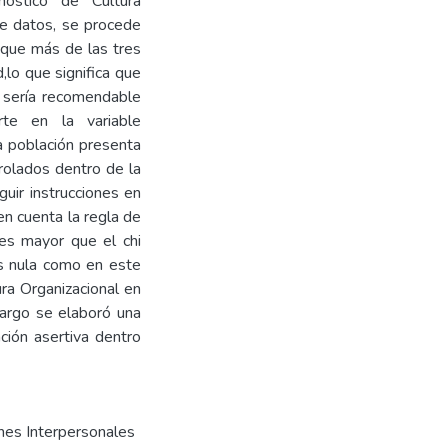
óstico de Cultura
de datos, se procede
 que más de las tres
,lo que significa que
 sería recomendable
rte en la variable
a población presenta
trolados dentro de la
uir instrucciones en
n cuenta la regla de
 es mayor que el chi
s nula como en este
ura Organizacional en
bargo se elaboró una
ción asertiva dentro
nes Interpersonales