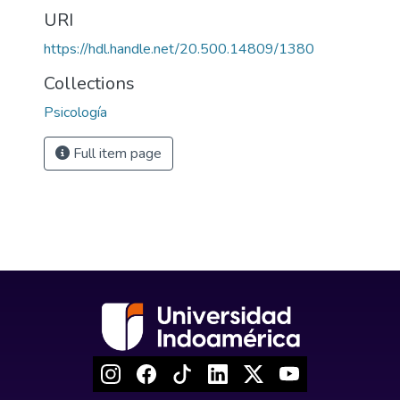
URI
https://hdl.handle.net/20.500.14809/1380
Collections
Psicología
Full item page