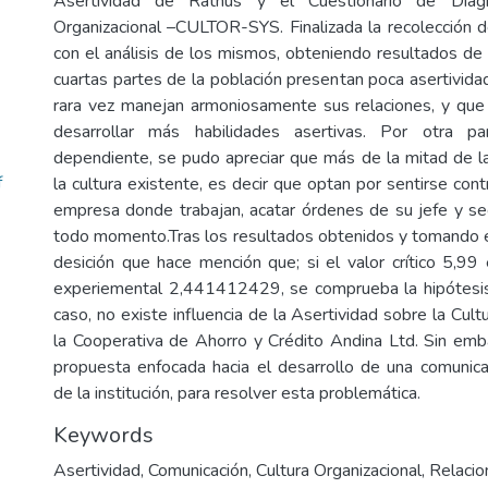
Asertividad de Rathus y el Cuestionario de Diagn
Organizacional –CULTOR-SYS. Finalizada la recolección 
con el análisis de los mismos, obteniendo resultados de
cuartas partes de la población presentan poca asertividad
rara vez manejan armoniosamente sus relaciones, y que
desarrollar más habilidades asertivas. Por otra pa
dependiente, se pudo apreciar que más de la mitad de l
f
la cultura existente, es decir que optan por sentirse con
empresa donde trabajan, acatar órdenes de su jefe y seg
todo momento.Tras los resultados obtenidos y tomando e
desición que hace mención que; si el valor crítico 5,99
experiemental 2,441412429, se comprueba la hipótesi
caso, no existe influencia de la Asertividad sobre la Cult
la Cooperativa de Ahorro y Crédito Andina Ltd. Sin em
propuesta enfocada hacia el desarrollo de una comunica
de la institución, para resolver esta problemática.
Keywords
Asertividad
,
Comunicación
,
Cultura Organizacional
,
Relacio