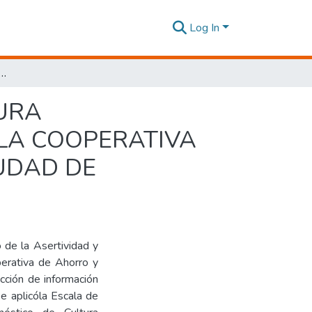
Log In
IA EN LA CULTURA ORGANIZACIONAL EN LOS TRABAJADORES DE LA COOPERATIVA DE AHORRO Y CRÉDITO ANDINA LTD., EN LA CIUDAD DE LATACUNGA
TURA
LA COOPERATIVA
IUDAD DE
 de la Asertividad y
perativa de Ahorro y
cción de información
se aplicóla Escala de