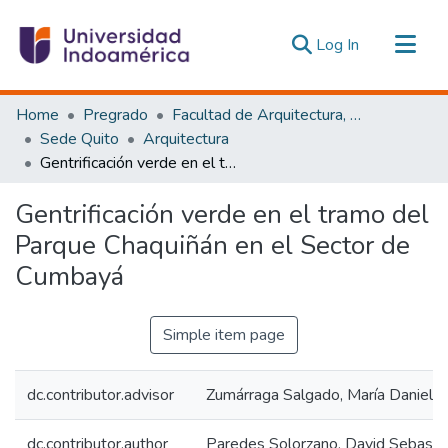
(current)
Log In
Communities & Collections
Home
Pregrado
Facultad de Arquitectura, Artes y Diseño
All of DSpace
Sede Quito
Arquitectura
Gentrificación verde en el tramo del Parque Chaquiñán en el Sector de Cumbayá
Statistics
Estadísticas Externas
Gentrificación verde en el tramo del
Parque Chaquiñán en el Sector de
Cumbayá
Simple item page
dc.contributor.advisor
Zumárraga Salgado, María Daniela
dc.contributor.author
Paredes Solorzano, David Sebasti