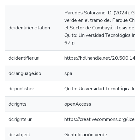
Paredes Solorzano, D. (2024). Gent
verde en el tramo del Parque Chaq
dc.identifier.citation
el Sector de Cumbayá. [Tesis de P
Quito: Universidad Tecnológica Ind
67 p.
dc.identifier.uri
https://hdl.handle.net/20.500.1
dc.language.iso
spa
dc.publisher
Quito: Universidad Tecnológica In
dc.rights
openAccess
dc.rights.uri
https://creativecommons.org/licens
dc.subject
Gentrificación verde