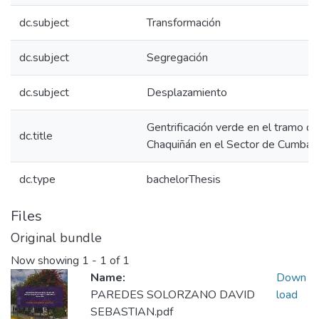
dc.subject
Transformación
dc.subject
Segregación
dc.subject
Desplazamiento
Gentrificación verde en el tramo d
dc.title
Chaquiñán en el Sector de Cumbay
dc.type
bachelorThesis
Files
Original bundle
Now showing
1 - 1 of 1
Name:
Down
PAREDES SOLORZANO DAVID
load
SEBASTIAN.pdf