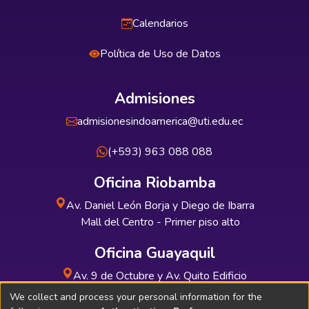
Calendarios
Política de Uso de Datos
Admisiones
admisionesindoamerica@uti.edu.ec
(+593) 963 088 088
Oficina Riobamba
Av. Daniel León Borja y Diego de Ibarra
Mall del Centro - Primer piso alto
Oficina Guayaquil
Av. 9 de Octubre y Av. Quito Edificio
INDUAUTO - Planta baja
We collect and process your personal information for the