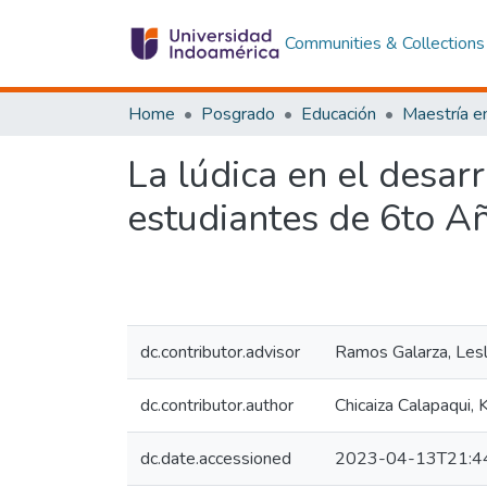
Communities & Collections
Home
Posgrado
Educación
La lúdica en el desa
estudiantes de 6to A
dc.contributor.advisor
Ramos Galarza, Lesl
dc.contributor.author
Chicaiza Calapaqui, 
dc.date.accessioned
2023-04-13T21:4