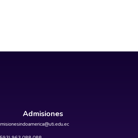
Admisiones
misionesindoamerica@uti.edu.ec
+593) 963 088 088