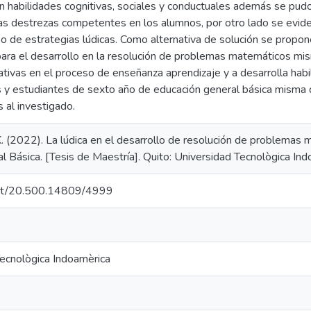
n habilidades cognitivas, sociales y conductuales además se pudo
 las destrezas competentes en los alumnos, por otro lado se evid
so de estrategias lúdicas. Como alternativa de solución se propon
 para el desarrollo en la resolución de problemas matemáticos mi
cativas en el proceso de enseñanza aprendizaje y a desarrolla habili
y estudiantes de sexto año de educación general básica misma 
 al investigado.
 K. (2022). La lúdica en el desarrollo de resolución de problema
 Básica. [Tesis de Maestría]. Quito: Universidad Tecnològica Ind
.net/20.500.14809/4999
Tecnològica Indoamèrica