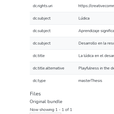
dc.rights.uri
https://creativecom
dc.subject
Lúdica
dc.subject
Aprendizaje signific
dc.subject
Desarrollo en la re
dc.title
La lúdica en el des
dc.title.alternative
Playfulness in the 
dc.type
masterThesis
Files
Original bundle
Now showing
1 - 1 of 1