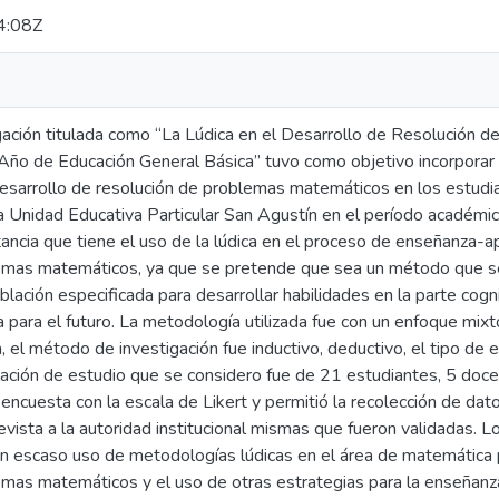
4:08Z
gación titulada como “La Lúdica en el Desarrollo de Resolución
Año de Educación General Básica” tuvo como objetivo incorporar
desarrollo de resolución de problemas matemáticos en los estud
la Unidad Educativa Particular San Agustín en el período académi
ancia que tiene el uso de la lúdica en el proceso de enseñanza-ap
emas matemáticos, ya que se pretende que sea un método que se 
lación especificada para desarrollar habilidades en la parte cogn
a para el futuro. La metodología utilizada fue con un enfoque mixto
a, el método de investigación fue inductivo, deductivo, el tipo de e
ción de estudio que se considero fue de 21 estudiantes, 5 docent
 encuesta con la escala de Likert y permitió la recolección de dat
ista a la autoridad institucional mismas que fueron validadas. L
 un escaso uso de metodologías lúdicas en el área de matemática 
emas matemáticos y el uso de otras estrategias para la enseñanza