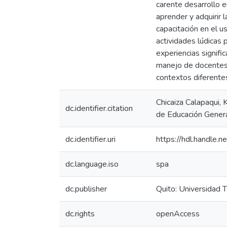
carente desarrollo e
aprender y adquirir
capacitación en el u
actividades lúdicas
experiencias signifi
manejo de docentes 
contextos diferentes
Chicaiza Calapaqui,
dc.identifier.citation
de Educación General
dc.identifier.uri
https://hdl.handle
dc.language.iso
spa
dc.publisher
Quito: Universidad 
dc.rights
openAccess