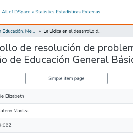
All of DSpace
Statistics
Estadísticas Externas
Maestría en Educación, Mención Innovación y Liderazgo Educativo
La lúdica en el desarrollo de resolución de problemas matemáticos en estudiantes de 6to Año de Educación General Básica
rrollo de resolución de probl
ño de Educación General Bási
Simple item page
ie Elizabeth
Katerin Maritza
4:08Z