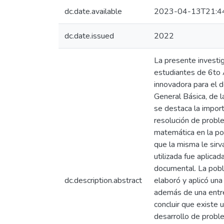
dc.date.available
2023-04-13T21:4
dc.date.issued
2022
La presente investi
estudiantes de 6to 
innovadora para el 
General Básica, de 
se destaca la import
resolución de probl
matemática en la pob
que la misma le sirv
utilizada fue aplicad
documental. La pobla
dc.description.abstract
elaboró y aplicó una
además de una entrev
concluir que existe
desarrollo de probl