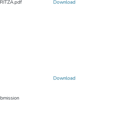
ITZA.pdf
Download
Download
ubmission