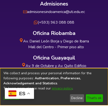
Admisiones
admisionesindoamerica@uti.edu.ec
(+593) 963 088 088
Oficina Riobamba
Av. Daniel León Borja y Diego de Ibarra
Mall del Centro - Primer piso alto
Oficina Guayaquil
Av. 9 de Octubre y Av. Quito Edificio
INDUAUTO - Planta baja
We collect and process your personal information for the
following purposes:
Authentication, Preferences,
Acknowledgement and Statistics
.
To learn more, please read our
privacy policy
.
ES
Soporte Técnico
Bibliolatino.com
Customize
Decline
That's ok