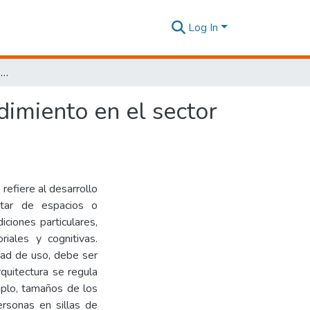
Log In
Diseño de un edificio de uso habitacional y emprendimiento en el sector del Labrador, Quito, 2020.
dimiento en el sector
 refiere al desarrollo
utar de espacios o
ciones particulares,
iales y cognitivas.
dad de uso, debe ser
arquitectura se regula
mplo, tamaños de los
rsonas en sillas de