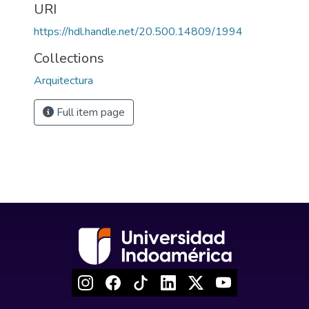
URI
https://hdl.handle.net/20.500.14809/1994
Collections
Arquitectura
Full item page