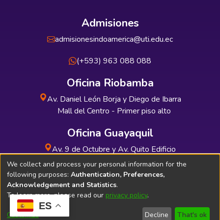
Admisiones
admisionesindoamerica@uti.edu.ec
(+593) 963 088 088
Oficina Riobamba
Av. Daniel León Borja y Diego de Ibarra
Mall del Centro - Primer piso alto
Oficina Guayaquil
Av. 9 de Octubre y Av. Quito Edificio
INDUAUTO - Planta baja
We collect and process your personal information for the
following purposes:
Authentication, Preferences,
Acknowledgement and Statistics
.
To learn more, please read our
privacy policy
.
ES
Soporte Técnico
Bibliolatino.com
Customize
Decline
That's ok