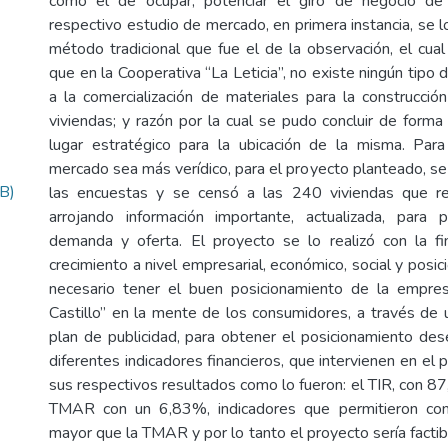
como el de ocupar, potenciar el giro de negocio de
respectivo estudio de mercado, en primera instancia, se lo
método tradicional que fue el de la observación, el cual
que en la Cooperativa “La Leticia”, no existe ningún tip
a la comercialización de materiales para la construcci
viviendas; y razón por la cual se pudo concluir de forma
lugar estratégico para la ubicación de la misma. Par
mercado sea más verídico, para el proyecto planteado, se
B)
las encuestas y se censó a las 240 viviendas que re
arrojando información importante, actualizada, para 
demanda y oferta. El proyecto se lo realizó con la fi
crecimiento a nivel empresarial, económico, social y posici
necesario tener el buen posicionamiento de la empres
Castillo” en la mente de los consumidores, a través de
plan de publicidad, para obtener el posicionamiento dese
diferentes indicadores financieros, que intervienen en el 
sus respectivos resultados como lo fueron: el TIR, con 8
TMAR con un 6,83%, indicadores que permitieron con
mayor que la TMAR y por lo tanto el proyecto sería factib