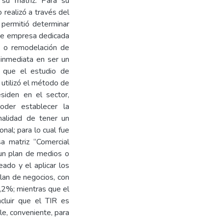
 su matriz. Para su
 realizó a través del
 permitió determinar
o de empresa dedicada
ón o remodelación de
 inmediata en ser un
a que el estudio de
 utilizó el método de
siden en el sector,
poder establecer la
nalidad de tener un
onal; para lo cual fue
a matriz “Comercial
 un plan de medios o
ado y el aplicar los
plan de negocios, con
7,2%; mientras que el
cluir que el TIR es
le, conveniente, para