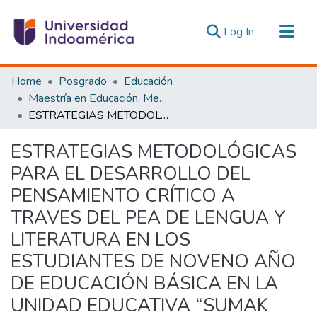
(current)
Log In
Communities & Collections
Home
Posgrado
Educación
All of DSpace
Maestría en Educación, Mención Innovación y Liderazgo Educativo
ESTRATEGIAS METODOLÓGICAS PARA EL DESARROLLO DEL PENSAMIENTO CRÍTICO A TRAVES DEL PEA DE LENGUA Y LITERATURA EN LOS ESTUDIANTES DE NOVENO AÑO DE EDUCACIÓN BÁSICA EN LA UNIDAD EDUCATIVA “SUMAK KAWSAY”.
Statistics
Estadísticas Externas
ESTRATEGIAS METODOLÓGICAS
PARA EL DESARROLLO DEL
PENSAMIENTO CRÍTICO A
TRAVES DEL PEA DE LENGUA Y
LITERATURA EN LOS
ESTUDIANTES DE NOVENO AÑO
DE EDUCACIÓN BÁSICA EN LA
UNIDAD EDUCATIVA “SUMAK