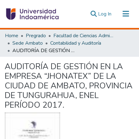
(current)
Log In
Communities & Collections
Home
Pregrado
Facultad de Ciencias Administrativas y Económicas
All of DSpace
Sede Ambato
Contabilidad y Auditoría
AUDITORÍA DE GESTIÓN EN LA EMPRESA “JHONATEX” DE LA CIUDAD DE AMBATO, PROVINCIA DE TUNGURAHUA, ENEL PERÍODO 2017.
Statistics
Estadísticas Externas
AUDITORÍA DE GESTIÓN EN LA
EMPRESA “JHONATEX” DE LA
CIUDAD DE AMBATO, PROVINCIA
DE TUNGURAHUA, ENEL
PERÍODO 2017.