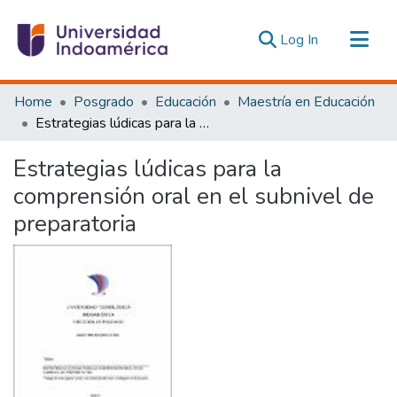
(current)
Log In
Communities & Collections
Home
Posgrado
Educación
Maestría en Educación
All of DSpace
Estrategias lúdicas para la comprensión oral en el subnivel de preparatoria
Statistics
Estrategias lúdicas para la
Estadísticas Externas
comprensión oral en el subnivel de
preparatoria