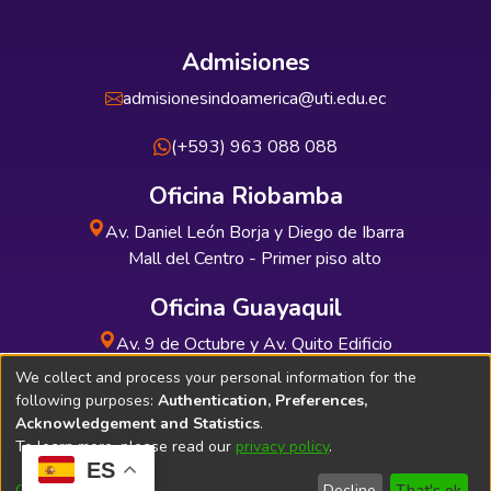
Admisiones
admisionesindoamerica@uti.edu.ec
(+593) 963 088 088
Oficina Riobamba
Av. Daniel León Borja y Diego de Ibarra
Mall del Centro - Primer piso alto
Oficina Guayaquil
Av. 9 de Octubre y Av. Quito Edificio
INDUAUTO - Planta baja
We collect and process your personal information for the
following purposes:
Authentication, Preferences,
Acknowledgement and Statistics
.
To learn more, please read our
privacy policy
.
ES
Soporte Técnico
Bibliolatino.com
Customize
Decline
That's ok