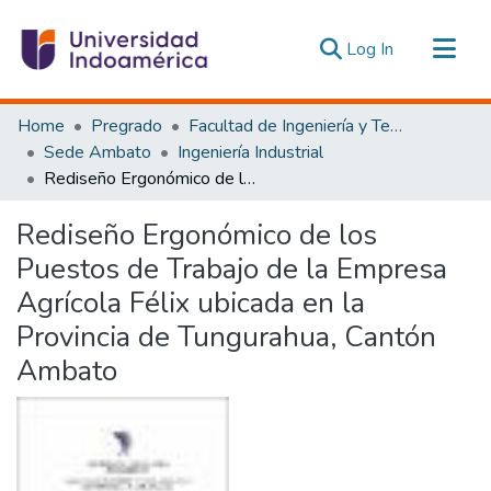
(current)
Log In
Communities & Collections
Home
Pregrado
Facultad de Ingeniería y Tecnologías de la Información y la Comunicación
All of DSpace
Sede Ambato
Ingeniería Industrial
Rediseño Ergonómico de los Puestos de Trabajo de la Empresa Agrícola Félix ubicada en la Provincia de Tungurahua, Cantón Ambato
Statistics
Estadísticas Externas
Rediseño Ergonómico de los
Puestos de Trabajo de la Empresa
Agrícola Félix ubicada en la
Provincia de Tungurahua, Cantón
Ambato