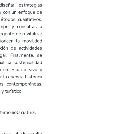
señar estrategias
io con un enfoque de
étodos cualitativos,
campo y consultas a
rgente de revitalizar
oricen la movilidad
ación de actividades
ugar. Finalmente, se
l, la sostenibilidad
mo un espacio vivo y
 la esencia histórica
as contemporáneas,
y turístico.
trimonio0 cultural
 para el desarrollo