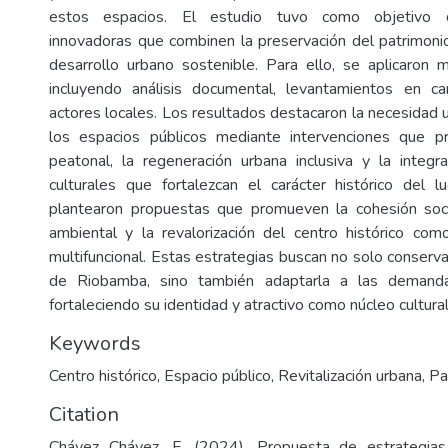
estos espacios. El estudio tuvo como objetivo di
innovadoras que combinen la preservación del patrimon
desarrollo urbano sostenible. Para ello, se aplicaron m
incluyendo análisis documental, levantamientos en 
actores locales. Los resultados destacaron la necesidad u
los espacios públicos mediante intervenciones que pri
peatonal, la regeneración urbana inclusiva y la integr
culturales que fortalezcan el carácter histórico del l
plantearon propuestas que promueven la cohesión socia
ambiental y la revalorización del centro histórico co
multifuncional. Estas estrategias buscan no solo conservar
de Riobamba, sino también adaptarla a las demand
fortaleciendo su identidad y atractivo como núcleo cultural 
Keywords
Centro histórico
,
Espacio público
,
Revitalización urbana
,
Pa
Citation
Chávez Chávez, F. (2024). Propuesta de estrategias