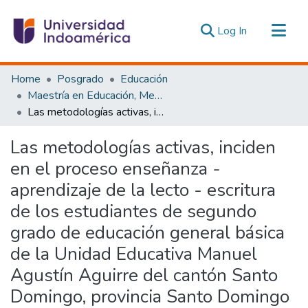
(current)
Log In
Communities & Collections
Home
Posgrado
Educación
All of DSpace
Maestría en Educación, Mención Innovación y Liderazgo Educativo
Las metodologías activas, inciden en el proceso enseñanza - aprendizaje de la lecto - escritura de los estudiantes de segundo grado de educación general básica de la Unidad Educativa Manuel Agustín Aguirre del cantón Santo Domingo, provincia Santo Domingo de los Tsáchilas, año lectivo 2013 - 2014
Statistics
Estadísticas Externas
Las metodologías activas, inciden
en el proceso enseñanza -
aprendizaje de la lecto - escritura
de los estudiantes de segundo
grado de educación general básica
de la Unidad Educativa Manuel
Agustín Aguirre del cantón Santo
Domingo, provincia Santo Domingo