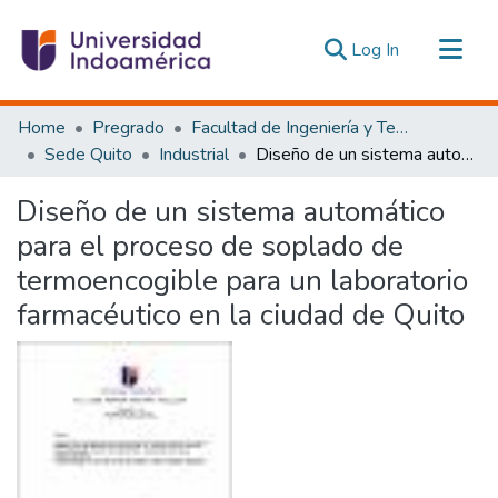
(current)
Log In
Communities & Collections
Home
Pregrado
Facultad de Ingeniería y Tecnologías de la Información y la Comunicación
All of DSpace
Sede Quito
Industrial
Diseño de un sistema automático para el proceso de soplado de termoencogible para un laboratorio farmacéutico en la ciudad de Quito
Statistics
Diseño de un sistema automático
Estadísticas Externas
para el proceso de soplado de
termoencogible para un laboratorio
farmacéutico en la ciudad de Quito