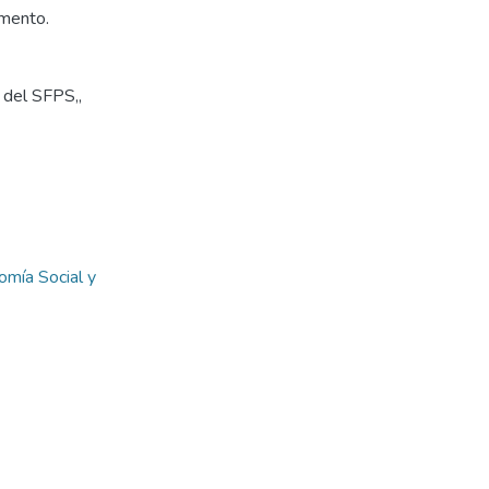
gmento.
 del SFPS,
,
omía Social y