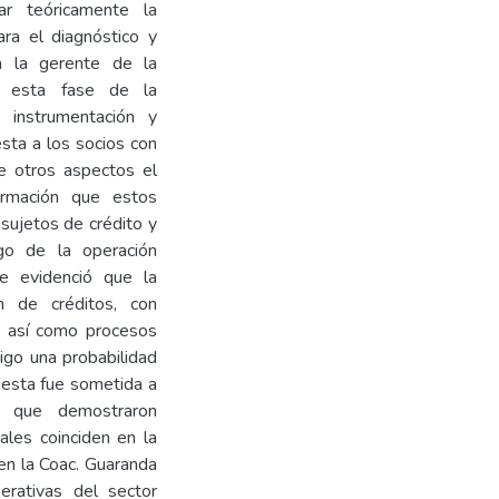
ar teóricamente la
ara el diagnóstico y
 a la gerente de la
n esta fase de la
e instrumentación y
sta a los socios con
e otros aspectos el
formación que estos
 sujetos de crédito y
go de la operación
que evidenció que la
ón de créditos, con
is; así como procesos
sigo una probabilidad
puesta fue sometida a
s que demostraron
ales coinciden en la
 en la Coac. Guaranda
rativas del sector