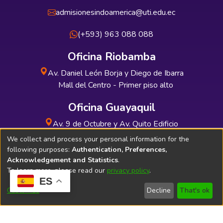
admisionesindoamerica@uti.edu.ec
(+593) 963 088 088
Oficina Riobamba
Av. Daniel León Borja y Diego de Ibarra
Mall del Centro - Primer piso alto
Oficina Guayaquil
Av. 9 de Octubre y Av. Quito Edificio
INDUAUTO - Planta baja
We collect and process your personal information for the
following purposes:
Authentication, Preferences,
Acknowledgement and Statistics
.
To learn more, please read our
privacy policy
.
ES
Soporte Técnico
Bibliolatino.com
Customize
Decline
That's ok