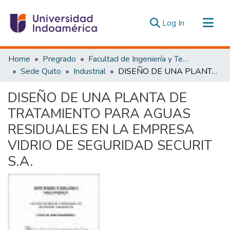
(current)
Log In
Communities & Collections
Home
Pregrado
Facultad de Ingeniería y Tecnologías de la Información y la Comunicación
All of DSpace
Sede Quito
Industrial
DISEÑO DE UNA PLANTA DE TRATAMIENTO PARA AGUAS RESIDUALES EN LA EMPRESA VIDRIO DE SEGURIDAD SECURIT S.A.
Statistics
DISEÑO DE UNA PLANTA DE
Estadísticas Externas
TRATAMIENTO PARA AGUAS
RESIDUALES EN LA EMPRESA
VIDRIO DE SEGURIDAD SECURIT
S.A.