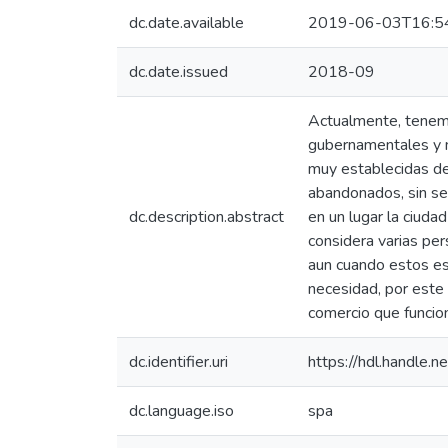
dc.date.available
2019-06-03T16:5
dc.date.issued
2018-09
Actualmente, tenemos
gubernamentales y m
muy establecidas de
abandonados, sin ser
dc.description.abstract
en un lugar la ciuda
considera varias per
aun cuando estos es
necesidad, por este 
comercio que funcio
dc.identifier.uri
https://hdl.handle
dc.language.iso
spa