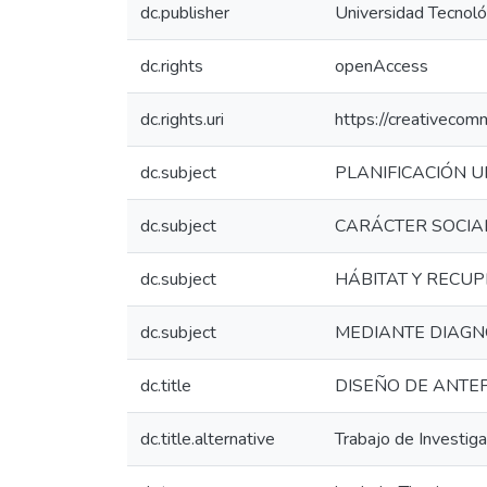
dc.publisher
Universidad Tecnoló
dc.rights
openAccess
dc.rights.uri
https://creativecom
dc.subject
PLANIFICACIÓN 
dc.subject
CARÁCTER SOCIA
dc.subject
HÁBITAT Y RECUP
dc.subject
MEDIANTE DIAGN
dc.title
DISEÑO DE ANTEP
dc.title.alternative
Trabajo de Investiga