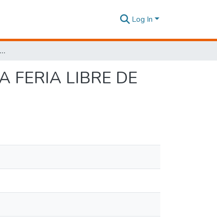
Log In
DISEÑO DE ANTEPROYECTO MERCADO: PARA LA FERIA LIBRE DE LA OFELIA AL NORTE DE QUITO
 FERIA LIBRE DE