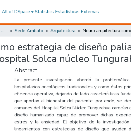
All of DSpace
Statistics
Estadísticas Externas
Facultad de Arquitectura, Artes y Diseño
Sede Ambato
Arquitectura
mo estrategia de diseño palia
ospital Solca núcleo Tungura
Abstract
La presente investigación abordó la problemátic
hospitalarios oncológicos tradicionales y como éstos prio
eficiencia operativa, dejando de lado características fu
que aportan al bienestar del paciente, por ende, se iden
comunes del Hospital Solca Núcleo Tungurahua carecían de
diseño humanizado capaz de promover dichas experie
estrés y la ansiedad. El objetivo de la investigación
lineamientos con estrategias de diseño que ayuden d