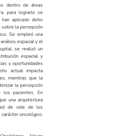
cos dentro de áreas
ra, para lograrlo se
e han aplicado dicho
s sobre la percepción
fílico. Se empleó una
análisis espacial y el
pital, se realizó un
stribución espacial y
cias y oportunidades
eño actual impacta
es, mientras que la
timizar la percepción
e los pacientes. En
que una arquitectura
idad de vida de los
 carácter oncológico.