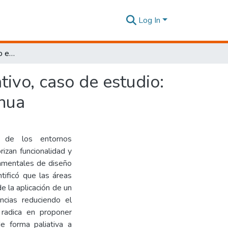
Log In
Neuro arquitectura como estrategia de diseño paliativo, caso de estudio: Áreas comunes del Hospital Solca núcleo Tungurahua
tivo, caso de estudio:
hua
a de los entornos
rizan funcionalidad y
ndamentales de diseño
tificó que las áreas
 la aplicación de un
ncias reduciendo el
 radica en proponer
e forma paliativa a