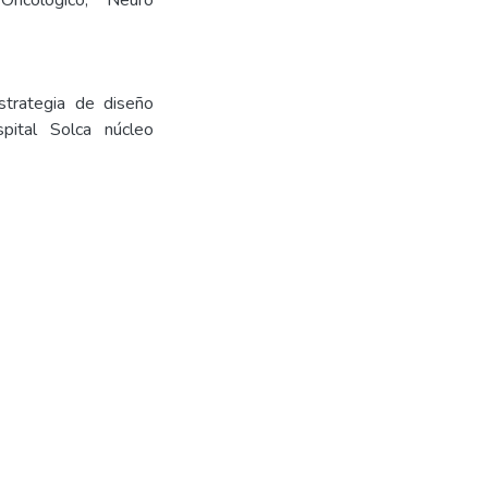
Oncológico, Neuro
strategia de diseño
pital Solca núcleo