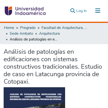
(current)
Log In
Communities & Collections
Home
Pregrado
Facultad de Arquitectura, Artes y Diseño
All of DSpace
Sede Ambato
Arquitectura
Análisis de patologías en edificaciones con sistemas constructivos tradicionales. Estudio de caso en Latacunga provincia de Cotopaxi.
Statistics
Estadísticas Externas
Análisis de patologías en
edificaciones con sistemas
constructivos tradicionales. Estudio
de caso en Latacunga provincia de
Cotopaxi.