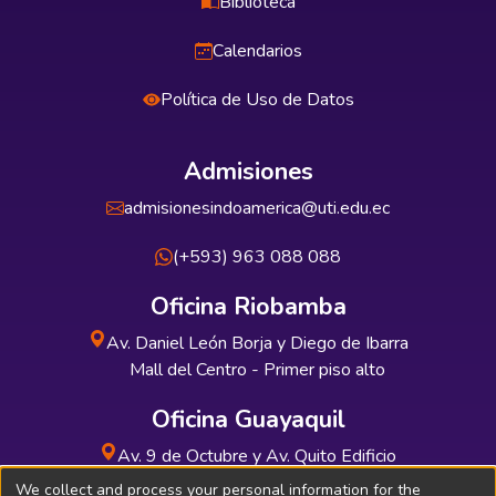
Biblioteca
Calendarios
Política de Uso de Datos
Admisiones
admisionesindoamerica@uti.edu.ec
(+593) 963 088 088
Oficina Riobamba
Av. Daniel León Borja y Diego de Ibarra
Mall del Centro - Primer piso alto
Oficina Guayaquil
Av. 9 de Octubre y Av. Quito Edificio
INDUAUTO - Planta baja
We collect and process your personal information for the