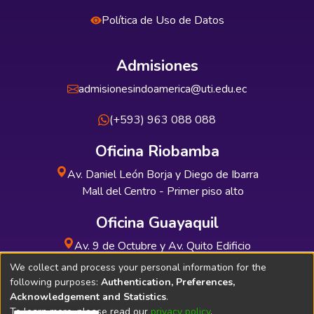
Política de Uso de Datos
Admisiones
admisionesindoamerica@uti.edu.ec
(+593) 963 088 088
Oficina Riobamba
Av. Daniel León Borja y Diego de Ibarra
Mall del Centro - Primer piso alto
Oficina Guayaquil
Av. 9 de Octubre y Av. Quito Edificio
INDUAUTO - Planta baja
We collect and process your personal information for the
following purposes:
Authentication, Preferences,
Acknowledgement and Statistics
.
To learn more, please read our
privacy policy
.