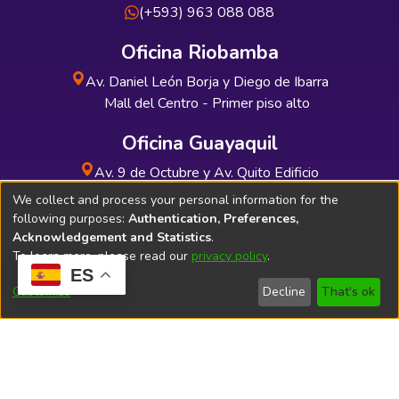
(+593) 963 088 088
Oficina Riobamba
Av. Daniel León Borja y Diego de Ibarra
Mall del Centro - Primer piso alto
Oficina Guayaquil
Av. 9 de Octubre y Av. Quito Edificio
INDUAUTO - Planta baja
We collect and process your personal information for the
following purposes:
Authentication, Preferences,
Acknowledgement and Statistics
.
To learn more, please read our
privacy policy
.
ES
Soporte Técnico
Bibliolatino.com
Customize
Decline
That's ok