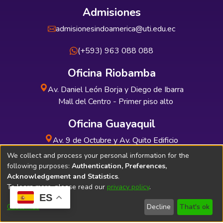
Admisiones
admisionesindoamerica@uti.edu.ec
(+593) 963 088 088
Oficina Riobamba
Av. Daniel León Borja y Diego de Ibarra
Mall del Centro - Primer piso alto
Oficina Guayaquil
Av. 9 de Octubre y Av. Quito Edificio
INDUAUTO - Planta baja
We collect and process your personal information for the
following purposes:
Authentication, Preferences,
Acknowledgement and Statistics
.
To learn more, please read our
privacy policy
.
ES
Soporte Técnico
Bibliolatino.com
Customize
Decline
That's ok