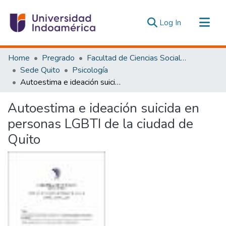
(current)
Log In
Communities & Collections
Home
Pregrado
Facultad de Ciencias Sociales y Humanas
All of DSpace
Sede Quito
Psicología
Autoestima e ideación suicida en personas LGBTI de la ciudad de Quito
Statistics
Estadísticas Externas
Autoestima e ideación suicida en
personas LGBTI de la ciudad de
Quito