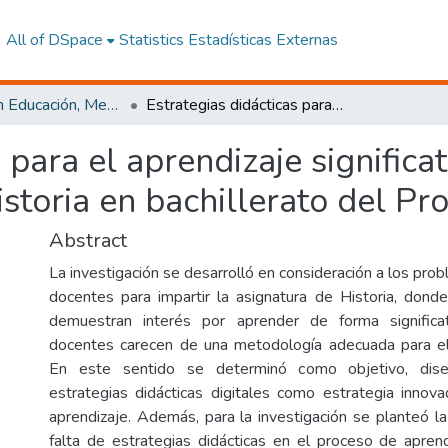
All of DSpace
Statistics
Estadísticas Externas
Maestría en Educación, Mención Innovación y Liderazgo Educativo
Estrategias didácticas para el aprendizaje significativo de los estudiantes en la asignatura de Historia en bachillerato del Proyecto FAPT
 para el aprendizaje significa
istoria en bachillerato del P
Abstract
La investigación se desarrolló en consideración a los pro
docentes para impartir la asignatura de Historia, dond
demuestran interés por aprender de forma significa
docentes carecen de una metodología adecuada para el
En este sentido se determinó como objetivo, dis
estrategias didácticas digitales como estrategia inno
aprendizaje. Además, para la investigación se planteó la
falta de estrategias didácticas en el proceso de apren