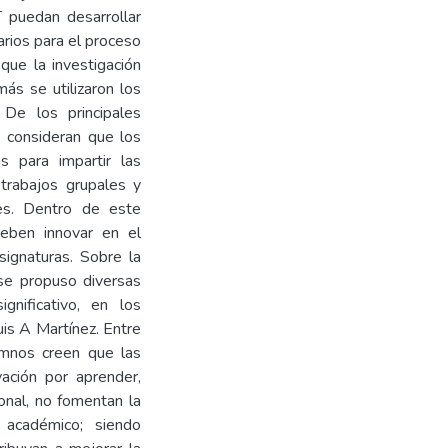
T puedan desarrollar
arios para el proceso
que la investigación
más se utilizaron los
. De los principales
s consideran que los
as para impartir las
 trabajos grupales y
tes. Dentro de este
eben innovar en el
asignaturas. Sobre la
se propuso diversas
gnificativo, en los
is A Martínez. Entre
umnos creen que las
ación por aprender,
onal, no fomentan la
o académico; siendo