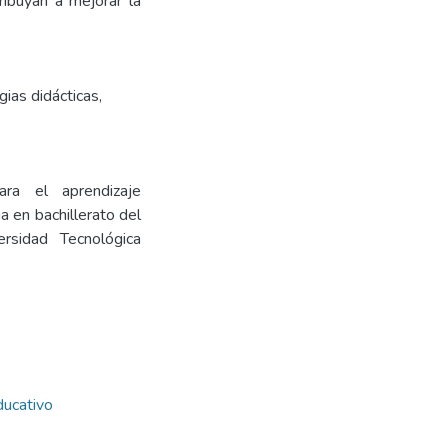
ribuyan a mejorar la
gias didácticas
,
ara el aprendizaje
ia en bachillerato del
rsidad Tecnológica
ducativo