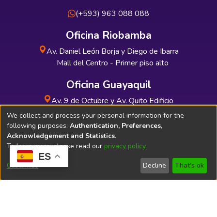
(+593) 963 088 088
Oficina Riobamba
Av. Daniel León Borja y Diego de Ibarra
Mall del Centro - Primer piso alto
Oficina Guayaquil
Av. 9 de Octubre y Av. Quito Edificio
INDUAUTO - Planta baja
We collect and process your personal information for the
following purposes:
Authentication, Preferences,
Acknowledgement and Statistics
.
To learn more, please read our
privacy policy
.
ES
Soporte Técnico
Bibliolatino.com
Customize
Decline
That's ok