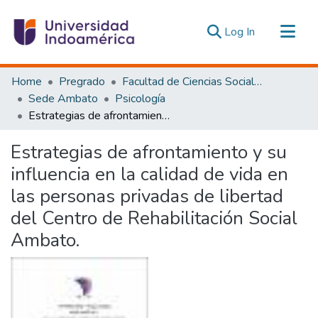
(current)
Log In
Communities & Collections
Home
Pregrado
Facultad de Ciencias Sociales y Humanas
All of DSpace
Sede Ambato
Psicología
Estrategias de afrontamiento y su influencia en la calidad de vida en las personas privadas de libertad del Centro de Rehabilitación Social Ambato.
Statistics
Estadísticas Externas
Estrategias de afrontamiento y su
influencia en la calidad de vida en
las personas privadas de libertad
del Centro de Rehabilitación Social
Ambato.