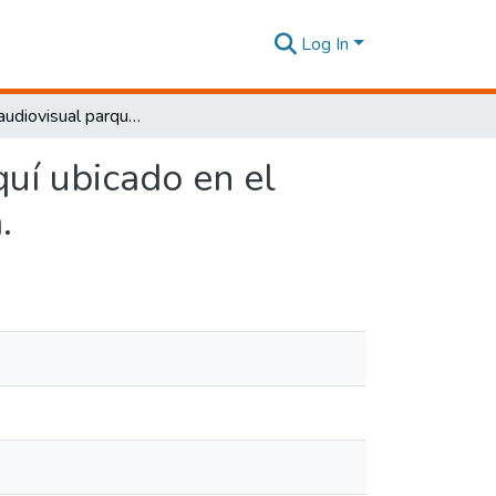
Log In
Producto audiovisual parque arqueológico Cochasquí ubicado en el cantón Pedro Moncayo en la provincia de Pichincha.
uí ubicado en el
.