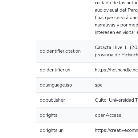
cuidado de las autor
audiovisual del Par
final que servirá par
narrativas y por med
interesen en visitar 
Catacta Llive, L. (
dc.identifier.citation
provincia de Pichinc
dc.identifier.uri
https://hdl.handle
dc.language.iso
spa
dc.publisher
Quito: Universidad 
dc.rights
openAccess
dc.rights.uri
https://creativecom