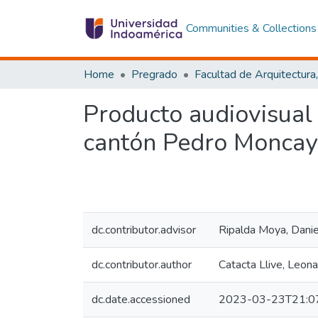
Communities & Collections
Home
Pregrado
Producto audiovisual
cantón Pedro Moncayo
dc.contributor.advisor
Ripalda Moya, Daniel
dc.contributor.author
Catacta Llive, Leon
dc.date.accessioned
2023-03-23T21:0