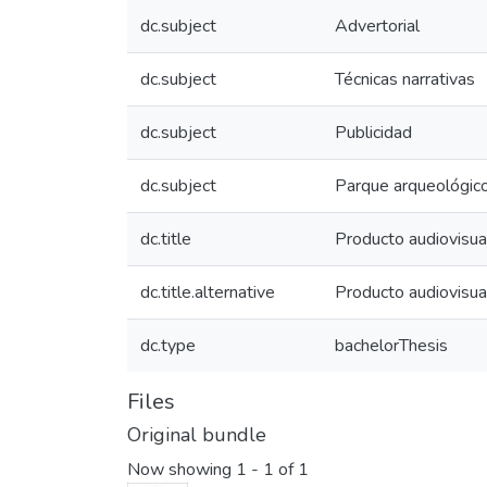
dc.subject
Advertorial
dc.subject
Técnicas narrativas
dc.subject
Publicidad
dc.subject
Parque arqueológic
dc.title
Producto audiovisua
dc.title.alternative
Producto audiovisua
dc.type
bachelorThesis
Files
Original bundle
Now showing
1 - 1 of 1