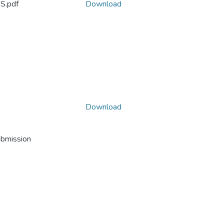
.pdf
Download
Download
ubmission