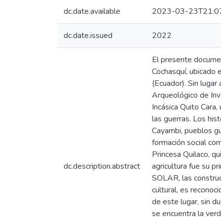
dc.date.available
2023-03-23T21:0
dc.date.issued
2022
El presente documen
Cochasquí, ubicado 
(Ecuador). Sin lugar
Arqueológico de Inv
Incásica Quito Cara,
las guerras. Los his
Cayambi, pueblos gu
formación social co
Princesa Quilaco, qu
dc.description.abstract
agricultura fue su p
SOLAR, las construcc
cultural, es reconoc
de este lugar, sin d
se encuentra la ver