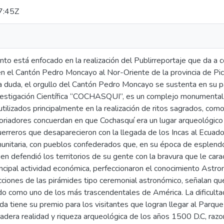
7:45Z
to está enfocado en la realización del Publirreportaje que da a
en el Cantón Pedro Moncayo al Nor-Oriente de la provincia de Pic
 a duda, el orgullo del Cantón Pedro Moncayo se sustenta en su pa
estigación Científica “COCHASQUI”, es un complejo monumental d
 utilizados principalmente en la realización de ritos sagrados, co
toriadores concuerdan en que Cochasquí era un lugar arqueológico 
erreros que desaparecieron con la llegada de los Incas al Ecuado
munitaria, con pueblos confederados que, en su época de esplendo
ien defendió los territorios de su gente con la bravura que le cara
rincipal actividad económica, perfeccionaron el conocimiento Ast
iones de las pirámides tipo ceremonial astronómico, señalan que 
ido como uno de los más trascendentales de América. La dificultad 
uda tiene su premio para los visitantes que logran llegar al Parq
dadera realidad y riqueza arqueológica de los años 1500 D.C, raz