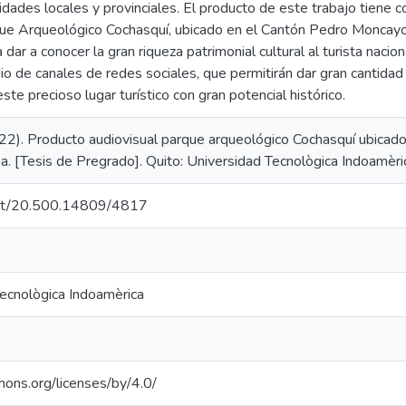
idades locales y provinciales. El producto de este trabajo tiene c
que Arqueológico Cochasquí, ubicado en el Cantón Pedro Moncayo 
a dar a conocer la gran riqueza patrimonial cultural al turista nacion
io de canales de redes sociales, que permitirán dar gran cantida
este precioso lugar turístico con gran potencial histórico.
2022). Producto audiovisual parque arqueológico Cochasquí ubicad
ha. [Tesis de Pregrado]. Quito: Universidad Tecnològica Indoamèri
.net/20.500.14809/4817
Tecnològica Indoamèrica
mons.org/licenses/by/4.0/