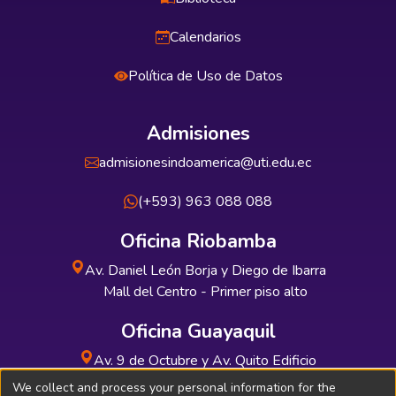
Calendarios
Política de Uso de Datos
Admisiones
admisionesindoamerica@uti.edu.ec
(+593) 963 088 088
Oficina Riobamba
Av. Daniel León Borja y Diego de Ibarra
Mall del Centro - Primer piso alto
Oficina Guayaquil
Av. 9 de Octubre y Av. Quito Edificio
INDUAUTO - Planta baja
We collect and process your personal information for the