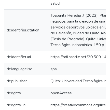
salud.
Toapanta Heredia, J. (2022). Plan 
negocios para la creación de una 
servicios deportivos ubicada en la 
dc.identifier.citation
de Calderón, ciudad de Quito Año
[Tesis de Pregrado]. Quito: Univer
Tecnològica Indoamèrica. 150 p.
dc.identifier.uri
https://hdl.handle.net/20.500.1
dc.language.iso
spa
dc.publisher
Quito: Universidad Tecnològica In
dc.rights
openAccess
dc.rights.uri
https://creativecommons.org/licens