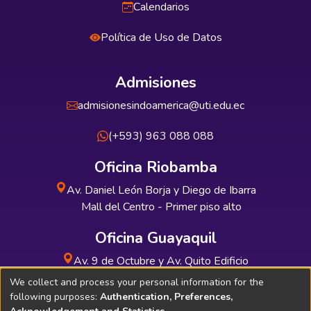
Calendarios
Política de Uso de Datos
Admisiones
admisionesindoamerica@uti.edu.ec
(+593) 963 088 088
Oficina Riobamba
Av. Daniel León Borja y Diego de Ibarra
Mall del Centro - Primer piso alto
Oficina Guayaquil
Av. 9 de Octubre y Av. Quito Edificio
INDUAUTO - Planta baja
We collect and process your personal information for the
following purposes:
Authentication, Preferences,