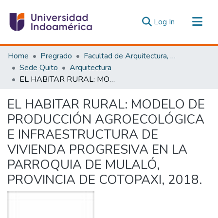
(current)
Log In
Communities & Collections
Home
Pregrado
Facultad de Arquitectura, Artes y Diseño
All of DSpace
Sede Quito
Arquitectura
EL HABITAR RURAL: MODELO DE PRODUCCIÓN AGROECOLÓGICA E INFRAESTRUCTURA DE VIVIENDA PROGRESIVA EN LA PARROQUIA DE MULALÓ, PROVINCIA DE COTOPAXI, 2018.
Statistics
Estadísticas Externas
EL HABITAR RURAL: MODELO DE
PRODUCCIÓN AGROECOLÓGICA
E INFRAESTRUCTURA DE
VIVIENDA PROGRESIVA EN LA
PARROQUIA DE MULALÓ,
PROVINCIA DE COTOPAXI, 2018.