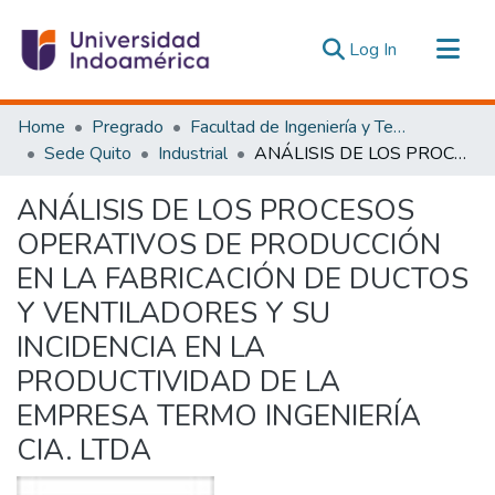
(current)
Log In
Communities & Collections
Home
Pregrado
Facultad de Ingeniería y Tecnologías de la Información y la Comunicación
All of DSpace
Sede Quito
Industrial
ANÁLISIS DE LOS PROCESOS OPERATIVOS DE PRODUCCIÓN EN LA FABRICACIÓN DE DUCTOS Y VENTILADORES Y SU INCIDENCIA EN LA PRODUCTIVIDAD DE LA EMPRESA TERMO INGENIERÍA CIA. LTDA
Statistics
ANÁLISIS DE LOS PROCESOS
Estadísticas Externas
OPERATIVOS DE PRODUCCIÓN
EN LA FABRICACIÓN DE DUCTOS
Y VENTILADORES Y SU
INCIDENCIA EN LA
PRODUCTIVIDAD DE LA
EMPRESA TERMO INGENIERÍA
CIA. LTDA