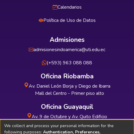
Calendarios
Política de Uso de Datos
Admisiones
admisionesindoamerica@uti.edu.ec
(+593) 963 088 088
Oficina Riobamba
Av. Daniel León Borja y Diego de Ibarra
Mall del Centro - Primer piso alto
Oficina Guayaquil
Av. 9 de Octubre y Av. Quito Edificio
INDUAUTO - Planta baja
We collect and process your personal information for the
following purposes:
Authentication, Preferences,