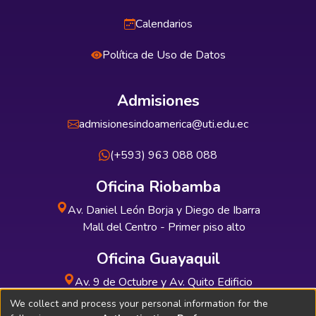
Calendarios
Política de Uso de Datos
Admisiones
admisionesindoamerica@uti.edu.ec
(+593) 963 088 088
Oficina Riobamba
Av. Daniel León Borja y Diego de Ibarra
Mall del Centro - Primer piso alto
Oficina Guayaquil
Av. 9 de Octubre y Av. Quito Edificio
INDUAUTO - Planta baja
We collect and process your personal information for the