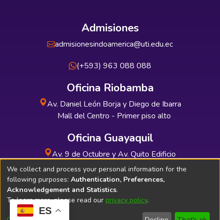
Admisiones
admisionesindoamerica@uti.edu.ec
(+593) 963 088 088
Oficina Riobamba
Av. Daniel León Borja y Diego de Ibarra
Mall del Centro - Primer piso alto
Oficina Guayaquil
Av. 9 de Octubre y Av. Quito Edificio
INDUAUTO - Planta baja
We collect and process your personal information for the
following purposes:
Authentication, Preferences,
Acknowledgement and Statistics
.
To learn more, please read our
privacy policy
.
ES
Soporte Técnico
Bibliolatino.com
Customize
Decline
That's ok