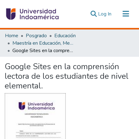
(current)
Log In
Communities & Collections
Home
Posgrado
Educación
All of DSpace
Maestría en Educación, Mención Pedagogía en Entornos Digitales
Google Sites en la comprensión lectora de los estudiantes de nivel elemental.
Statistics
Estadísticas Externas
Google Sites en la comprensión
lectora de los estudiantes de nivel
elemental.