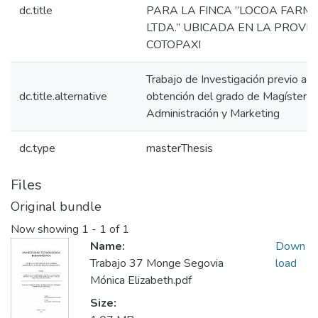
dc.title
PARA LA FINCA “LOCOA FARMS 
LTDA.” UBICADA EN LA PROVIN
COTOPAXI
Trabajo de Investigación previo a la
dc.title.alternative
obtención del grado de Magíster e
Administración y Marketing
dc.type
masterThesis
Files
Original bundle
Now showing
1 - 1 of 1
Name:
Down
Trabajo 37 Monge Segovia
load
Mónica Elizabeth.pdf
Size: