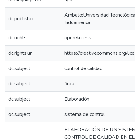
Ambato:Universidad Tecnológica
dc.publisher
Indoamerica
dc.rights
openAccess
dc.rights.uri
https://creativecommons.org/licens
dc.subject
control de calidad
dc.subject
finca
dc.subject
Elaboración
dc.subject
sistema de control
ELABORACIÓN DE UN SISTEMA
CONTROL DE CALIDAD EN EL A