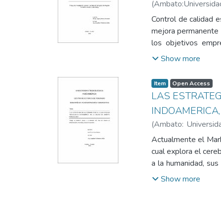
(
Ambato:Universida
compone de 6 áreas 
Jacqueline Marisol
orientación para la
Control de calidad e
mejora permanente e
los objetivos empr
empresas que no cue
Show more
elaboración provocan
información obtenida
Item
Open Access
la empresa Locoa Fa
LAS ESTRATEG
ocasionaba sobrec
INDOAMERICA,
actividades; es as
(
Ambato: Universida
promover la eficien
Marisol
Funciones y Procedi
Actualmente el Mark
responsabilidades, 
cual explora el cere
conclusión la elab
a la humanidad, sus
procedimientos a de
buen funcionamiento
Show more
control en cada una 
promocionar en ven
afianzando de esta 
institucionales ejer