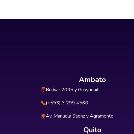
que están al alcanc
comunidad del centro
saber que Indoaméric
secretos más precia
crear fidelidad para
cuartel en busca de 
humana. En este tra
el alcance que hoy t
y guiar el buen uso 
Ambato
Bolívar 2035 y Guayaquil
(+593) 3 299 4560
Av. Manuela Sáenz y Agramonte
Quito