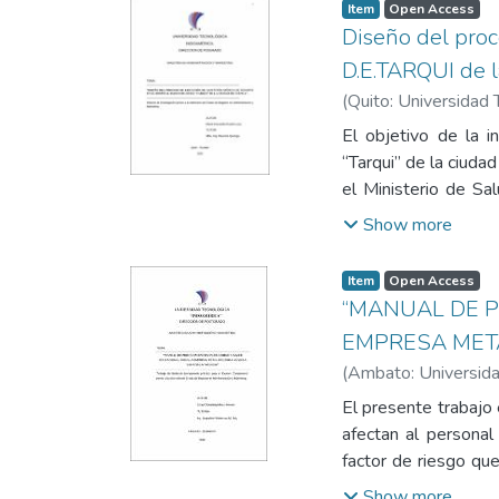
Item
Open Access
Diseño del proc
D.E.TARQUI de 
(
Quito: Universidad 
El objetivo de la i
“Tarqui” de la ciud
el Ministerio de Sa
evaluar y personali
Show more
calidad, por lo que
realicen en el hospit
Item
Open Access
proceso, mejorando c
“MANUAL DE P
EMPRESA MET
(
Ambato: Universida
El presente trabajo
afectan al personal
factor de riesgo que
de un manual de pro
Show more