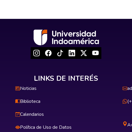
e de nuestros potenciales estudiantes, de los profesionales 
 del país y que se proyecta al resto de provincias, descubrir a la
a tiene un slogan que la identifica y que se arraiga en la retin
dos del ser humano es la identificación del yo con algo o alguie
 evitar vulnerabilidad frente a una sociedad competitiva y globa
beneficios económicos y materiales, olvidando la integridad, la 
bajo se recorrerá brevemente tanto el Marketing moderno como 
iene éste para poder cuestionar y proponer soluciones frente a la
de esta extraordinaria herramienta para el Marketing.
LINKS DE INTERÉS
Noticias
ad
Biblioteca
(
Calendarios
Av
Política de Uso de Datos