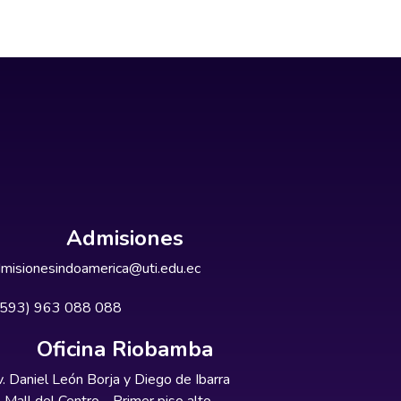
que laboran en Indoamérica, de la
 universidad a través de una frase,
a del ecuatoriano, pues uno de los
n especial, único es decir tener y
lizada, que muchas veces actúa sin
libertad y el respeto por la figura
la aplicación del Neuromarketing,
 ética y la moral que deben limitar
Admisiones
misionesindoamerica@uti.edu.ec
+593) 963 088 088
Oficina Riobamba
. Daniel León Borja y Diego de Ibarra