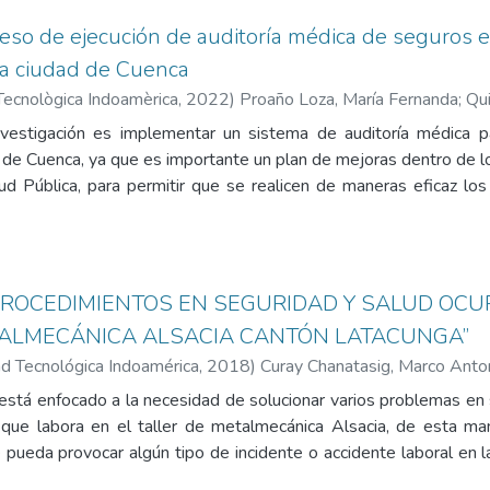
eso de ejecución de auditoría médica de seguros en
la ciudad de Cuenca
Tecnològica Indoamèrica
,
2022
)
Proaño Loza, María Fernanda
;
Qui
nvestigación es implementar un sistema de auditoría médica p
ad de Cuenca, ya que es importante un plan de mejoras dentro de 
lud Pública, para permitir que se realicen de maneras eficaz lo
zar el trabajo del médico de una manera ética. Los servicios de
 por medio de un mejor control técnico se dé un profundo seg
al HG. III D.E. ”Tarqui” de la ciudad de Cuenca, involucrando al p
ontinuamente los recursos, los resultados y la interacción entre 
ROCEDIMIENTOS EN SEGURIDAD Y SALUD OCU
ALMECÁNICA ALSACIA CANTÓN LATACUNGA”
d Tecnológica Indoamérica
,
2018
)
Curay Chanatasig, Marco Anto
 está enfocado a la necesidad de solucionar varios problemas en
 que labora en el taller de metalmecánica Alsacia, de esta mane
 pueda provocar algún tipo de incidente o accidente laboral en l
cedimientos en seguridad y salud ocupacional, que sea una guía a