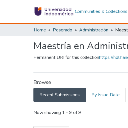
Communities & Collections
Home
Posgrado
Administración
Maestría en Administ
Permanent URI for this collection
https://hdl.h
Browse
Recent Submissions
By Issue Date
Recent Submissions
Now showing
1 - 9 of 9