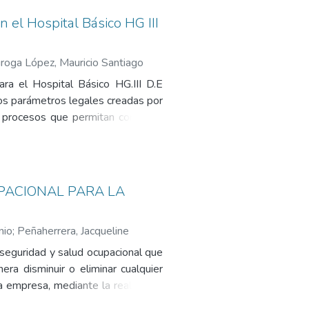
 el Hospital Básico HG III
roga López, Mauricio Santiago
ara el Hospital Básico HG.III D.E
los parámetros legales creadas por
s procesos que permitan controlar,
 atención médica deben ser de alta
uimiento a las actividades que se
ersonal médico autorizado para dicho
el médico y el paciente.
PACIONAL PARA LA
nio
;
Peñaherrera, Jacqueline
 seguridad y salud ocupacional que
ra disminuir o eliminar cualquier
a empresa, mediante la realización
 todo el personal que labora en el