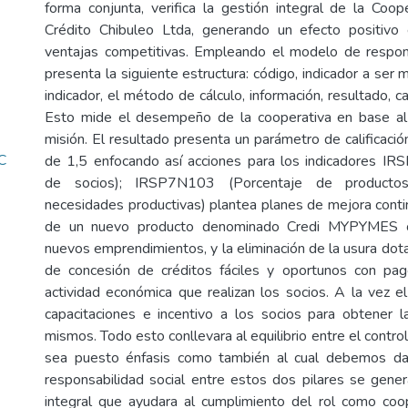
forma conjunta, verifica la gestión integral de la Coo
Crédito Chibuleo Ltda, generando un efecto positivo
ventajas competitivas. Empleando el modelo de respons
presenta la siguiente estructura: código, indicador a ser m
indicador, el método de cálculo, información, resultado, ca
Esto mide el desempeño de la cooperativa en base al
misión. El resultado presenta un parámetro de calificaci
C
de 1,5 enfocando así acciones para los indicadores I
de socios); IRSP7N103 (Porcentaje de producto
necesidades productivas) plantea planes de mejora conti
de un nuevo producto denominado Credi MYPYMES or
nuevos emprendimientos, y la eliminación de la usura d
de concesión de créditos fáciles y oportunos con pa
actividad económica que realizan los socios. A la vez e
capacitaciones e incentivo a los socios para obtener la
mismos. Todo esto conllevara al equilibrio entre el control
sea puesto énfasis como también al cual debemos da
responsabilidad social entre estos dos pilares se gener
integral que ayudara al cumplimiento del rol como coo