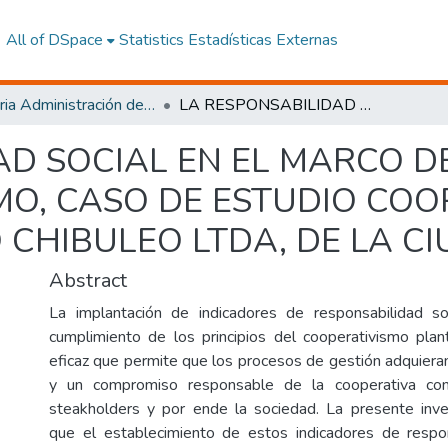
All of DSpace
Statistics
Estadísticas Externas
Maestria Administración de las Organizaciones de la Economía Social y Solidaria
LA RESPONSABILIDAD SOCIAL EN EL MARCO DE LOS PRINCIPIOS DEL COOPERATIVISMO, CASO DE ESTUDIO COOPERATIVA DE AHORRO Y CREDITO CHIBULEO LTDA, DE LA CIUDAD DE AMBATO.
D SOCIAL EN EL MARCO DE
MO, CASO DE ESTUDIO COO
 CHIBULEO LTDA, DE LA C
Abstract
La implantación de indicadores de responsabilidad s
cumplimiento de los principios del cooperativismo pla
eficaz que permite que los procesos de gestión adquieran
y un compromiso responsable de la cooperativa co
steakholders y por ende la sociedad. La presente inve
que el establecimiento de estos indicadores de respon