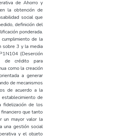
perativa de Ahorro y
 en la obtención de
abilidad social que
edido, definición del
lificación ponderada.
 cumplimiento de la
ón sobre 3 y la media
RSP1N104 (Deserción
s de crédito para
nua como la creación
ientada a generar
otando de mecanismos
gos de acuerdo a la
l establecimiento de
 fidelización de los
 financiero que tanto
r un mayor valor la
a una gestión social
perativa y el objeto