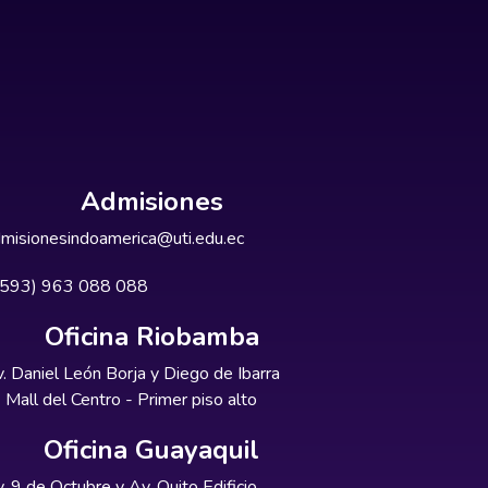
Admisiones
misionesindoamerica@uti.edu.ec
+593) 963 088 088
Oficina Riobamba
. Daniel León Borja y Diego de Ibarra
Mall del Centro - Primer piso alto
Oficina Guayaquil
. 9 de Octubre y Av. Quito Edificio