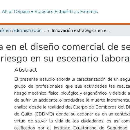
All of DSpace
Statistics
Estadísticas Externas
Maestría en Administración de Empresas Mención Innovación Socioproductiva Sostenible
Innovación estratégica en el diseño comercial de seguros de vida para profesionales de alto riesgo en su escenario laboral.
a en el diseño comercial de s
riesgo en su escenario labora
Abstract
El presente estudio aborda la caracterización de un seg
grupo de profesionales que sus actividades las realiz
riesgo mecánico, físico, biológico y ergonómico, y debido a
de sufrir un accidente o producirse la muerte increment
analiza desde la realidad del Cuerpo de Bomberos del Di
de Quito (CBDMQ) donde su accionar es en un contex
virtud de salvar la vida de los ciudadanos; es así co
calificados por el Instituto Ecuatoriano de Seguridad