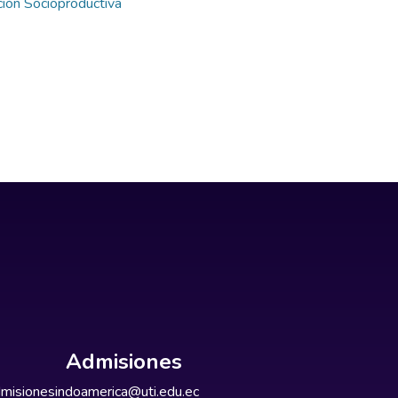
ión Socioproductiva
Admisiones
misionesindoamerica@uti.edu.ec