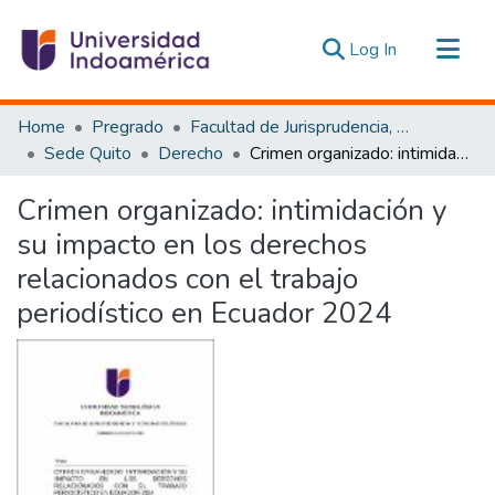
(current)
Log In
Communities & Collections
Home
Pregrado
Facultad de Jurisprudencia, Ciencias Políticas y Económicas
All of DSpace
Sede Quito
Derecho
Crimen organizado: intimidación y su impacto en los derechos relacionados con el trabajo periodístico en Ecuador 2024
Statistics
Crimen organizado: intimidación y
Estadísticas Externas
su impacto en los derechos
relacionados con el trabajo
periodístico en Ecuador 2024