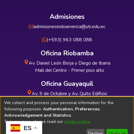
Admisiones
admisionesindoamerica@uti.edu.ec
(+593) 963 088 088
Oficina Riobamba
Av. Daniel León Borja y Diego de Ibarra
Mall del Centro - Primer piso alto
Oficina Guayaquil
Av. 9 de Octubre y Av. Quito Edificio
INDUAUTO - Planta baja
We collect and process your personal information for the
following purposes:
Authentication, Preferences,
Acknowledgement and Statistics
.
To learn more, please read our
privacy policy
.
ES
Soporte Técnico
Bibliolatino.com
Customize
Decline
That's ok