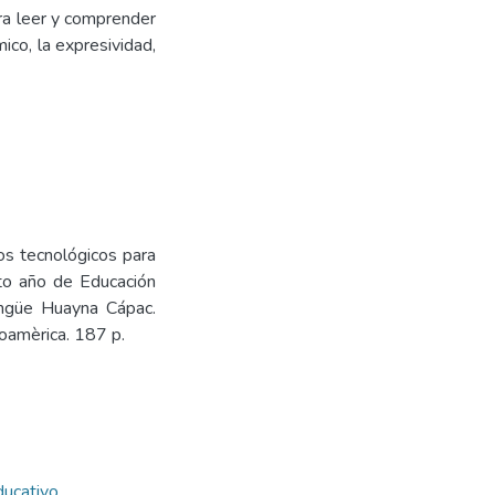
ara leer y comprender
ico, la expresividad,
os tecnológicos para
nto año de Educación
lingüe Huayna Cápac.
oamèrica. 187 p.
ducativo