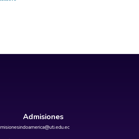
Admisiones
misionesindoamerica@uti.edu.ec