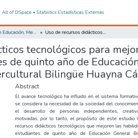
All of DSpace
Statistics
Estadísticas Externas
Maestría en Educación, Mención Innovación y Liderazgo Educativo
Uso de recursos didácticos tecnológicos para mejorar las habilidades lectoras en estudiantes de quinto año de Educación General Básica de la Unidad Educativa Intercultural Bilingüe Huayna Cápac
ticos tecnológicos para mejor
es de quinto año de Educació
ercultural Bilingüe Huayna C
Abstract
El avance tecnológico ha influido en el sistema formativ
se considera la necesidad de la sociedad del conocimient
el desarrollo de personas independientes, creativ
motivadas; por lo tanto, el propósito de este estudio
recursos didácticos tecnológicos que mejoren las habilid
estudiantes de quinto año de Educación General B